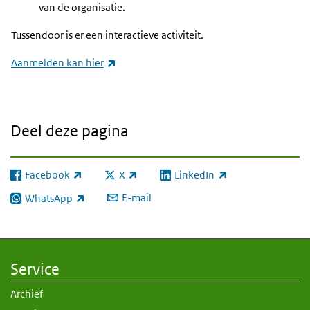
van de organisatie.
Tussendoor is er een interactieve activiteit.
(externe link)
Aanmelden kan hier
Deel deze pagina
Facebook
X
LinkedIn
(externe link)
(externe link)
(externe link)
E-mail
WhatsApp
(externe link)
Service
Archief