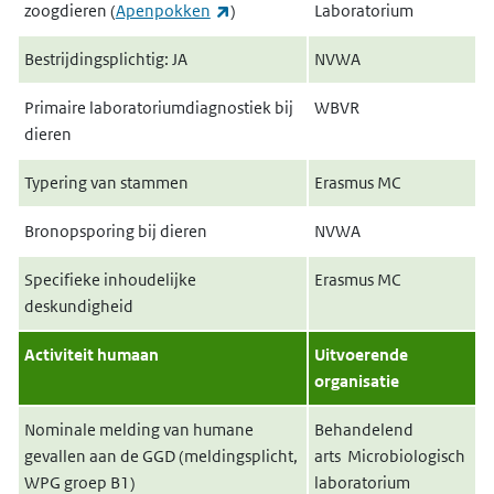
(externe link)
zoogdieren (
Apenpokken
)
Laboratorium
Bestrijdingsplichtig: JA
NVWA
Primaire laboratoriumdiagnostiek bij
WBVR
dieren
Typering van stammen
Erasmus MC
Bronopsporing bij dieren
NVWA
Specifieke inhoudelijke
Erasmus MC
deskundigheid
Activiteit humaan
Uitvoerende
organisatie
Nominale melding van humane
Behandelend
gevallen aan de GGD (meldingsplicht,
arts Microbiologisch
WPG groep B1)
laboratorium