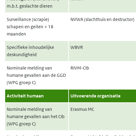
m.b.t. geslachte dieren
Surveillance (scrapie)
NVWA (
slachthuis en destructor
)
schapen en geiten
> 18
maanden
Specifieke inhoudelijke
WBVR
deskundigheid
Nominale melding van
RIVM-CIb
humane gevallen aan de GGD
(WPG groep C)
Activiteit humaan
Uitvoerende organisatie
Nominale melding van
Erasmus MC
humane gevallen aan het CIb
(WPG groep C)