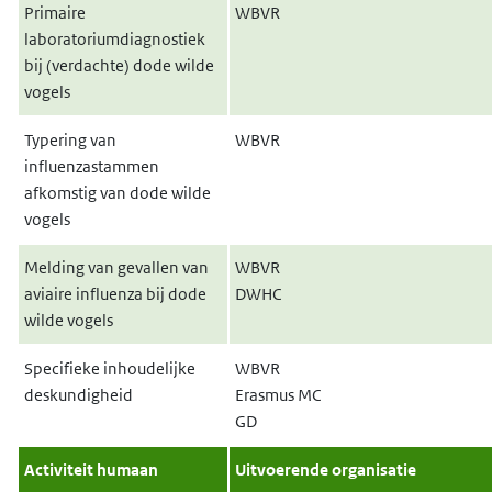
Primaire
WBVR
laboratoriumdiagnostiek
bij (verdachte) dode wilde
vogels
Typering van
WBVR
influenzastammen
afkomstig van dode wilde
vogels
Melding van gevallen van
WBVR
aviaire influenza bij dode
DWHC
wilde vogels
Specifieke inhoudelijke
WBVR
deskundigheid
Erasmus MC
GD
Activiteit humaan
Uitvoerende organisatie