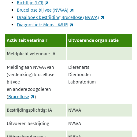
(externe link)
Richtlijn (LCI)
(externe link)
Brucellose bij vee (NVWA)
(externe link)
Draaiboek bestrijding Brucellose (NVWA)
(externe link)
Diagnostiek: Mens - WUR
Activiteit veterinair
Uitvoerende organisatie
Meldplicht veterinair: JA
Melding aan NVWA van
Dierenarts
(verdenking) brucellose
Dierhouder
bij
vee
Laboratorium
en andere zoogdieren
(externe link)
(
Brucellose
)
Bestrijdingsplichtig: JA
NVWA
Uitvoeren bestrijding
NVWA
Uitbraakonderzoek
NVWA