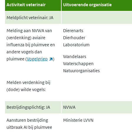
Activiteit veterinair
Uitvoerende organisatie
Meldplicht veterinair: JA
Melding aan NVWA van
Dierenarts
(verdenking) aviaire
Dierhouder
influenza bij pluimvee en
Laboratorium
andere vogels dan
Wandelaars
(externe link)
pluimvee (
Vogelgriep
)
Waterschappen
Natuurorganisaties
Melden verdenking bij
(dode) wilde vogels:
Bestrijdingsplichtig: JA
NVWA
Aansturen bestrijding
Ministerie LVVN
uitbraak AI bij pluimvee