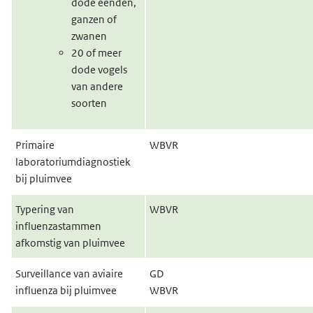
dode eenden,
ganzen of
zwanen
20 of meer
dode vogels
van andere
soorten
Primaire
WBVR
laboratoriumdiagnostiek
bij pluimvee
Typering van
WBVR
influenzastammen
afkomstig van pluimvee
Surveillance van aviaire
GD
influenza bij pluimvee
WBVR