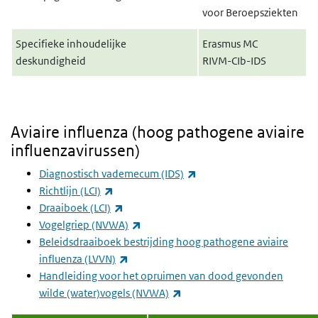
voor Beroepsziekten
Specifieke inhoudelijke
Erasmus MC
deskundigheid
RIVM-CIb-IDS
Aviaire influenza (hoog pathogene aviaire
influenzavirussen)
(externe link)
Diagnostisch vademecum (IDS)
(externe link)
Richtlijn (LCI)
(externe link)
Draaiboek (LCI)
(externe link)
Vogelgriep (NVWA)
Beleidsdraaiboek bestrijding hoog pathogene aviaire
(externe link)
influenza (LVVN)
Handleiding voor het opruimen van dood gevonden
(externe link)
wilde (water)vogels (NVWA)