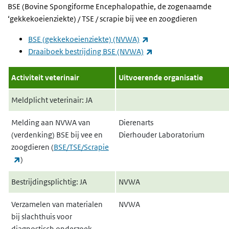
BSE (Bovine Spongiforme Encephalopathie, de zogenaamde
‘gekkekoeienziekte) / TSE / scrapie bij vee en zoogdieren
(externe link)
BSE (gekkekoeienziekte) (NVWA)
(externe link)
Draaiboek bestrijding BSE (NVWA)
Activiteit veterinair
Uitvoerende organisatie
Meldplicht veterinair: JA
Melding aan NVWA van
Dierenarts
(verdenking) BSE bij vee en
Dierhouder Laboratorium
zoogdieren (
BSE/TSE/Scrapie
(externe link)
)
Bestrijdingsplichtig: JA
NVWA
Verzamelen van materialen
NVWA
bij slachthuis voor
diagnostisch onderzoek