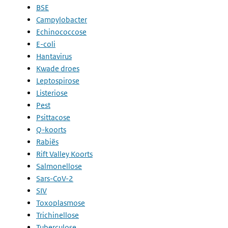
BSE
Campylobacter
Echinococcose
E-coli
Hantavirus
Kwade droes
Leptospirose
Listeriose
Pest
Psittacose
Q-koorts
Rabiës
Rift Valley Koorts
Salmonellose
Sars-CoV-2
SIV
Toxoplasmose
Trichinellose
Tuberculose