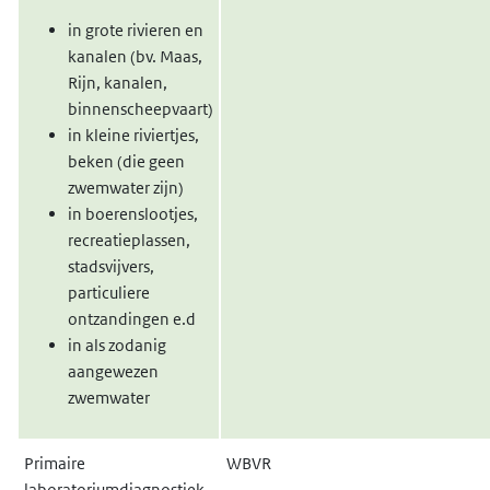
in grote rivieren en
kanalen (bv. Maas,
Rijn, kanalen,
binnenscheepvaart)
in kleine riviertjes,
beken (die geen
zwemwater zijn)
in boerenslootjes,
recreatieplassen,
stadsvijvers,
particuliere
ontzandingen e.d
in als zodanig
aangewezen
zwemwater
Primaire
WBVR
laboratoriumdiagnostiek