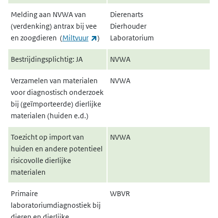
Melding aan NVWA van
Dierenarts
(verdenking) antrax bij vee
Dierhouder
(externe link)
en zoogdieren (
Miltvuur
)
Laboratorium
Bestrijdingsplichtig: JA
NVWA
Verzamelen van materialen
NVWA
voor diagnostisch onderzoek
bij (geïmporteerde) dierlijke
materialen (huiden e.d.)
Toezicht op import van
NVWA
huiden en andere potentieel
risicovolle dierlijke
materialen
Primaire
WBVR
laboratoriumdiagnostiek bij
dieren en dierlijke