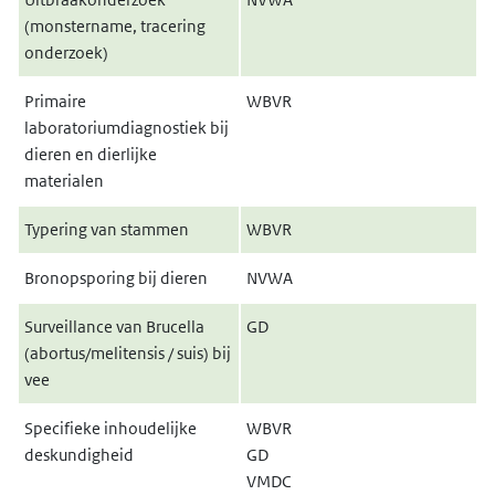
(monstername, tracering
onderzoek
)
Primaire
WBVR
laboratoriumdiagnostiek bij
dieren en dierlijke
materialen
Typering van stammen
WBVR
Bronopsporing bij dieren
NVWA
Surveillance van Brucella
GD
(abortus/melitensis / suis) bij
vee
Specifieke inhoudelijke
WBVR
deskundigheid
GD
VMDC