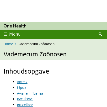
Overslaan en naar de inhoud gaan
Direct naar de hoofdnavigatie
One Health
Z
Menu
Home
Vademecum Zoönosen
Vademecum Zoönosen
Inhoudsopgave
Antrax
Mpox
Aviaire influenza
Botulisme
Brucellose