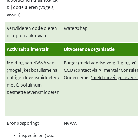
bij dode dieren (vogels,
vissen)
Verwijderen dode dieren
Waterschap
uit oppervlaktewater
Activiteit alimentair
Uitvoerende organisatie
(
Melding aan NVWA van
Burger (
meld voedselvergiftiging
)
(mogelijke) botulisme na
GGD (contact via
Alimentair Consule
nuttigen levensmiddelen/
Ondernemer (
meld onveilige leven
met C. botulinum
besmette levensmiddelen
Bronopsporing:
NVWA
inspectie en (waar