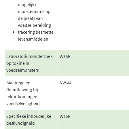
mogelijk)
monstername op
de plaats van
voedselbereiding
tracering besmette
levensmiddelen
Laboratoriumonderzoek
WFSR
op toxine in
voedselmonsters
Maatregelen
NVWA
(handhaving) bij
tekortkomingen
voedselveiligheid
Specifieke inhoudelijke
WFSR
deskundigheid