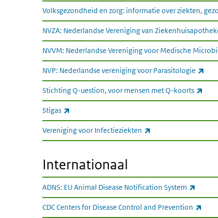
Volksgezondheid en zorg: informatie over ziekten, gez
NVZA: Nederlandse Vereniging van Ziekenhuisapothek
NVVM: Nederlandse Vereniging voor Medische Microbi
(ext
NVP: Nederlandse vereniging voor Parasitologie
(exte
Stichting Q-uestion, voor mensen met Q-koorts
(externe link)
Stigas
(externe link)
Vereniging voor Infectieziekten
Internationaal
Internationaal
(extern
ADNS: EU Animal Disease Notification System
(exte
CDC Centers for Disease Control and Prevention