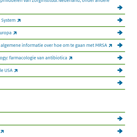
pmiddelen van Zorginstituut Nederland, onder andere
(externe link)
e System
(externe link)
Europa
(externe lin
k algemene informatie over hoe om te gaan met MRSA
(externe link)
logy: farmacologie van antibiotica
(externe link)
 de USA
e link)
ne link)
(externe link)