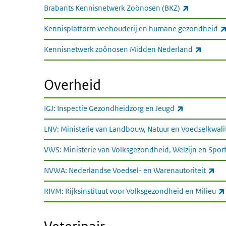
(externe li
Brabants Kennisnetwerk Zoönosen (BKZ)
Kennisplatform veehouderij en humane gezondheid
(extern
Kennisnetwerk zoönosen Midden Nederland
Overheid
Overheid
(externe link
IGJ: Inspectie Gezondheidzorg en Jeugd
LNV: Ministerie van Landbouw, Natuur en Voedselkwalit
VWS: Ministerie van Volksgezondheid, Welzijn en Spor
(ex
NVWA: Nederlandse Voedsel- en Warenautoriteit
RIVM: Rijksinstituut voor Volksgezondheid en Milieu
Veterinair