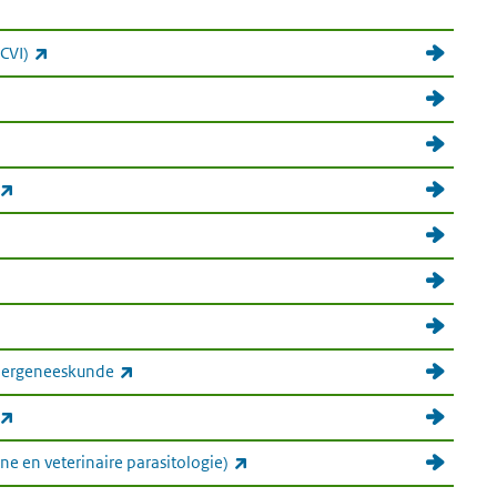
(externe link)
CVI)
k)
(externe link)
link)
terne link)
(externe link)
Diergeneeskunde
(externe link)
(externe link)
e en veterinaire parasitologie)