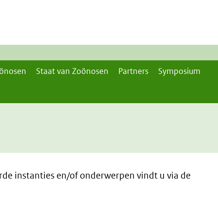
önosen
Staat van Zoönosen
Partners
Symposium
de instanties en/of onderwerpen vindt u via de