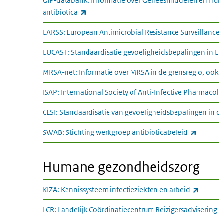
GIP-databank: Informatie over Geneesmiddelen en Hul
(externe link)
antibiotica
EARSS: European Antimicrobial Resistance Surveillanc
EUCAST: Standaardisatie gevoeligheidsbepalingen in 
MRSA-net: Informatie over MRSA in de grensregio, oo
ISAP: International Society of Anti-Infective Pharmaco
CLSI: Standaardisatie van gevoeligheidsbepalingen in
(extern
SWAB: Stichting werkgroep antibioticabeleid
Humane gezondheidszorg
Humane gezondheidszorg
(exter
KIZA: Kennissysteem infectieziekten en arbeid
LCR: Landelijk Coördinatiecentrum Reizigersadvisering