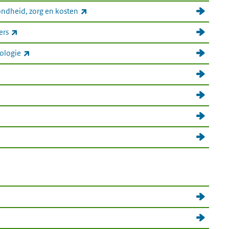
(externe link)
ondheid, zorg en kosten
(externe link)
ers
(externe link)
ologie
erne link)
rne link)
e link)
rne link)