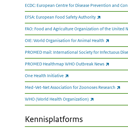
ECDC: European Centre for Disease Prevention and Con
(externe link)
EFSA: European Food Safety Authority
FAO: Food and Agriculture Organization of the United 
(externe l
OIE: World Organisation for Animal Health
PROMED mail: International Society for Infectuous Dis
(externe l
PROMED Healthmap WHO Outbreak News
(externe link)
One Health Initiative
(ext
Med-Vet-Net Association for Zoonoses Research
(externe link)
WHO (World Health Organization)
Kennisplatforms
Kennisplatforms