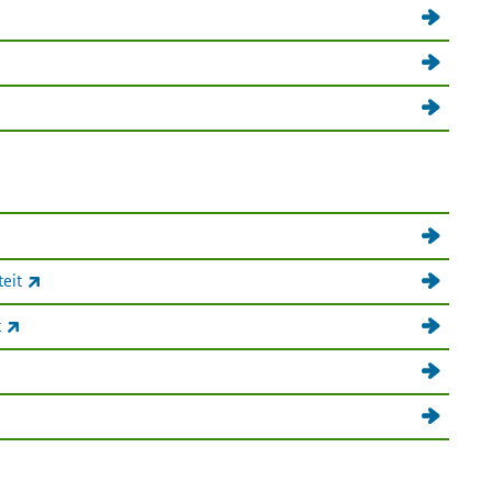
nk)
(externe link)
e link)
)
(externe link)
eit
(externe link)
t
terne link)
(externe link)