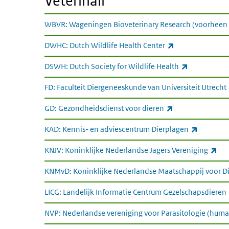
Veterinair
WBVR: Wageningen Bioveterinary Research (voorheen 
(externe link)
DWHC: Dutch Wildlife Health Center
(externe lin
DSWH: Dutch Society for Wildlife Health
FD: Faculteit Diergeneeskunde van Universiteit Utrecht
(externe link)
GD: Gezondheidsdienst voor dieren
(externe 
KAD: Kennis- en adviescentrum Dierplagen
(ex
KNJV: Koninklijke Nederlandse Jagers Vereniging
KNMvD: Koninklijke Nederlandse Maatschappij voor 
LICG: Landelijk Informatie Centrum Gezelschapsdieren
NVP: Nederlandse vereniging voor Parasitologie (human