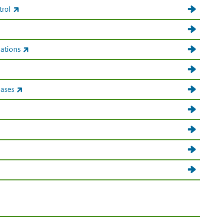
(externe link)
trol
(externe link)
Nations
ink)
(externe link)
eases
ink)
erne link)