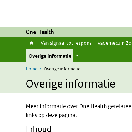
Overslaan en naar de inhoud gaan
Direct naar de hoofdnavigatie
One Health
Van signaal tot respons
Vademecum Zo
Overige informatie
Home
Overige informatie
Overige informatie
Meer informatie over One Health gerelateer
links op deze pagina.
Inhoud