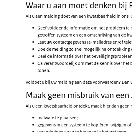
Waar u aan moet denken bij 
Als u een melding doet van een kwetsbaarheid in ons 
Geef voldoende informatie om het probleem te re
getroffen systeem en een omschrijving van de k
Laat uw contactgegevens (e-mailadres en/of te
Doe de melding zo snel mogelijk na ontdekking 
Deel de informatie over het beveiligingsprobleem
Ga verantwoordelijk om met de kennis over het b
tonen.
Voldoet u bij uw melding aan deze voorwaarden? Dan v
Maak geen misbruik van een 
Als u een kwetsbaarheid ontdekt, maak hier dan geen m
malware te plaatsen;
gegevens in een systeem te kopiëren, wijzigen of 
veranderingen aan te brengen in het systeem;