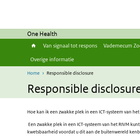
Overslaan en naar de inhoud gaan
Direct naar de hoofdnavigatie
One Health
Van signaal tot respons
Vademecum Zo
Overige informatie
Home
Responsible disclosure
Responsible disclosur
Hoe kan ik een zwakke plek in een ICT-systeem van he
Een zwakke plek in een ICT-systeem van het RIVM kunt 
kwetsbaarheid voordat u dit aan de buitenwereld kenba