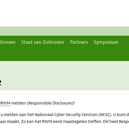
önosen
Staat van Zoönosen
Partners
Symposium
e
t
RIVM
melden (Responsible Disclosure)?
u melden aan het Nationaal Cyber Security Centrum (NCSC). U kunt d
ar maakt. Zo kan het RIVM eerst maatregelen treffen. Dit heet Respo