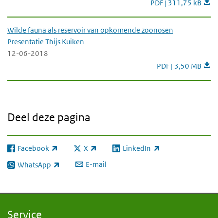
Eet Smakelijk. Voeds
PDF | 311,75 kB
Wilde fauna als reservoir van opkomende zoonosen
Presentatie Thijs Kuiken
12-06-2018
Wilde fauna als re
PDF | 3,50 MB
Deel deze pagina
Facebook
X
LinkedIn
(externe link)
(externe link)
(externe link)
E-mail
WhatsApp
(externe link)
Service