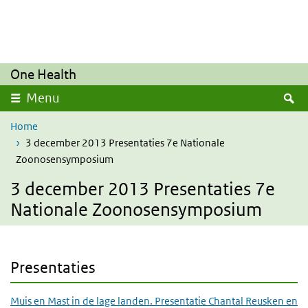
Overslaan en naar de inhoud gaan
Direct naar de hoofdnavigatie
One Health
Z
Menu
Home
3 december 2013 Presentaties 7e Nationale
Zoonosensymposium
3 december 2013 Presentaties 7e
Nationale Zoonosensymposium
Presentaties
Muis en Mast in de lage landen. Presentatie Chantal Reusken en