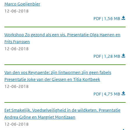
Marco Goeijenbier
12-06-2018
Muis en Mast in de
PDF | 1,56 MB
Workshop Zo gezond als een vis. Presentatie Olga Haenen en
Frits Franssen
12-06-2018
Workshop Zo gezond
PDF | 1,28 MB
Van den vos Reynaerde: zijn lintwormen zijn geen fabels
Presentatie Joke van der Giessen en Titia Kortbeek
12-06-2018
Van den vos Reynaer
PDF | 4,75 MB
Eet Smakelijk. Voedselveiligheid in de wildketen. Presentatie
Andrea Gröne en Margriet Montizaan
12-06-2018