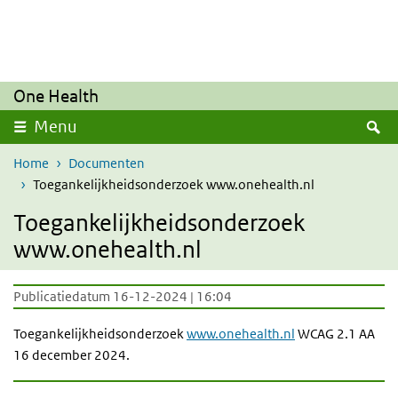
Overslaan en naar de inhoud gaan
Direct naar de hoofdnavigatie
One Health
Z
Menu
Home
Documenten
Toegankelijkheidsonderzoek www.onehealth.nl
Toegankelijkheidsonderzoek
www.onehealth.nl
Publicatiedatum 16-12-2024 | 16:04
Toegankelijkheidsonderzoek
www.onehealth.nl
WCAG 2.1 AA
16 december 2024.