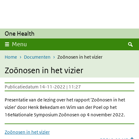
Overslaan en naar de inhoud gaan
Direct naar de hoofdnavigatie
One Health
Z
Menu
Home
Documenten
Zoönosen in het vizier
Zoönosen in het vizier
Publicatiedatum 14-11-2022 | 11:27
Presentatie van de lezing over het rapport 'Zoönosen in het
vizier' door Henk Bekedam en Wim van der Poel op het
16eNationale Symposium Zoönosen op 4 november 2022.
Zoönosen in het vizier