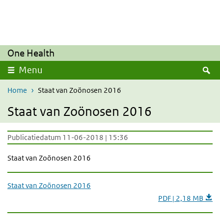
Overslaan en naar de inhoud gaan
Direct naar de hoofdnavigatie
One Health
Z
Menu
Home
Staat van Zoönosen 2016
Staat van Zoönosen 2016
Publicatiedatum 11-06-2018 | 15:36
Staat van Zoönosen 2016
Staat van Zoönosen 2016
PDF | 2,18 MB