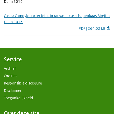
Duim 2016
Casus: Campylobacter fetus in rauwmelkse schapenkaas Birgitta
Duim 2016
PDF | 264,02 kB
Service
Archief
Cookies
Responsible disclosure
Disclaimer
Toegankelijkheid
Over deze site