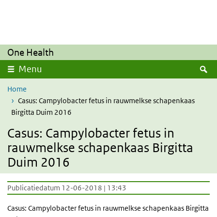
Overslaan en naar de inhoud gaan
Direct naar de hoofdnavigatie
One Health
Z
Menu
Home
Casus: Campylobacter fetus in rauwmelkse schapenkaas
Birgitta Duim 2016
Casus: Campylobacter fetus in
rauwmelkse schapenkaas Birgitta
Duim 2016
Publicatiedatum 12-06-2018 | 13:43
Casus: Campylobacter fetus in rauwmelkse schapenkaas Birgitta