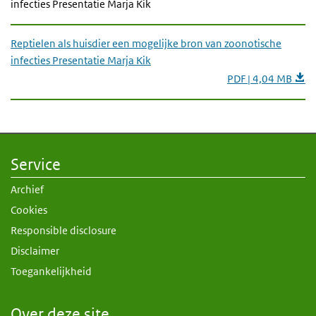
infecties Presentatie Marja Kik
Reptielen als huisdier een mogelijke bron van zoonotische
infecties Presentatie Marja Kik
PDF | 4,04 MB
Service
Archief
Cookies
Responsible disclosure
Disclaimer
Toegankelijkheid
Over deze site