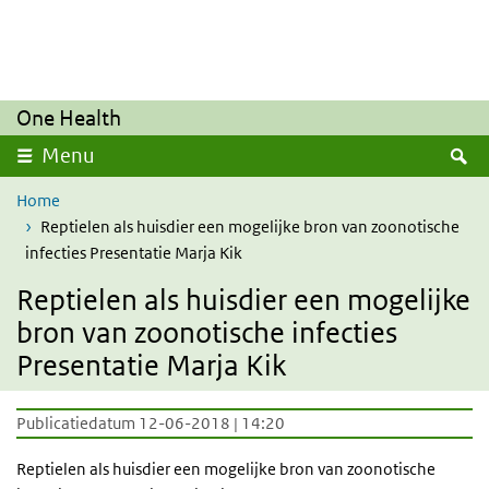
Overslaan en naar de inhoud gaan
Direct naar de hoofdnavigatie
One Health
Z
Menu
Home
Reptielen als huisdier een mogelijke bron van zoonotische
infecties Presentatie Marja Kik
Reptielen als huisdier een mogelijke
bron van zoonotische infecties
Presentatie Marja Kik
Publicatiedatum 12-06-2018 | 14:20
Reptielen als huisdier een mogelijke bron van zoonotische