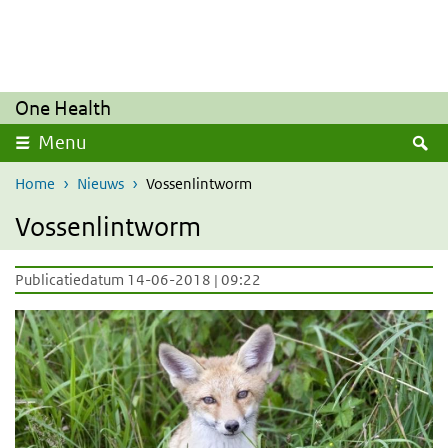
Overslaan en naar de inhoud gaan
Direct naar de hoofdnavigatie
One Health
Z
Menu
Home
Nieuws
Vossenlintworm
Vossenlintworm
Publicatiedatum 14-06-2018 | 09:22