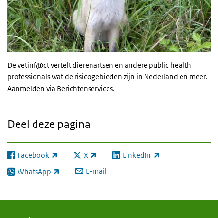
De vetinf@ct vertelt dierenartsen en andere public health
professionals wat de risicogebieden zijn in Nederland en meer.
Aanmelden via Berichtenservices.
Deel deze pagina
Facebook
X
LinkedIn
(externe link)
(externe link)
(externe link)
E-mail
WhatsApp
(externe link)