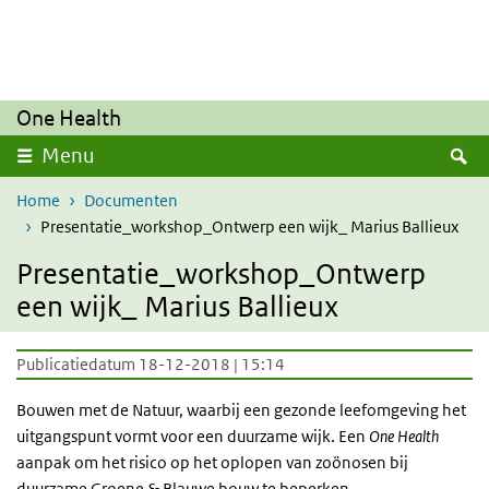
Overslaan en naar de inhoud gaan
Direct naar de hoofdnavigatie
One Health
Z
Menu
Home
Documenten
Presentatie_workshop_Ontwerp een wijk_ Marius Ballieux
Presentatie_workshop_Ontwerp
een wijk_ Marius Ballieux
Publicatiedatum 18-12-2018 | 15:14
Bouwen met de Natuur, waarbij een gezonde leefomgeving het
uitgangspunt vormt voor een duurzame wijk. Een
One Health
aanpak om het risico op het oplopen van zoönosen bij
duurzame Groene & Blauwe bouw te beperken.