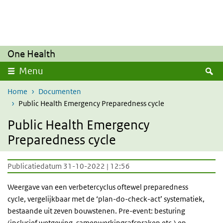
Overslaan en naar de inhoud gaan
Direct naar de hoofdnavigatie
One Health
Z
Menu
Home
Documenten
Public Health Emergency Preparedness cycle
Public Health Emergency
Preparedness cycle
Publicatiedatum 31-10-2022 | 12:56
Weergave van een verbetercyclus oftewel preparedness
cycle, vergelijkbaar met de ‘plan-do-check-act’ systematiek,
bestaande uit zeven bouwstenen. Pre-event: besturing
(inclusief wetgeving, samenwerkingsafspraken etc.) en