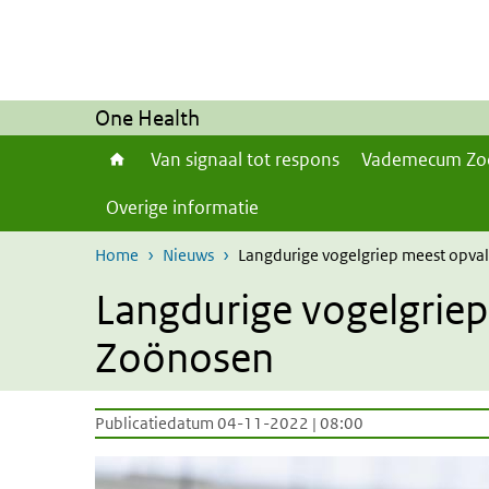
Overslaan en naar de inhoud gaan
Direct naar de hoofdnavigatie
One Health
Van signaal tot respons
Vademecum Zo
Overige informatie
Home
Nieuws
Langdurige vogelgriep meest opval
Langdurige vogelgriep
Zoönosen
Publicatiedatum 04-11-2022 | 08:00