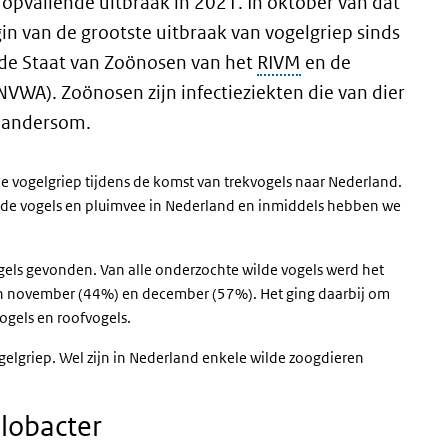
opvallende uitbraak in 2021. In oktober van dat
n van de grootste uitbraak van vogelgriep sinds
ge de Staat van Zoönosen van het
RIVM
en de
VWA). Zoönosen zijn infectieziekten die van dier
 andersom.
de vogelgriep tijdens de komst van trekvogels naar Nederland.
lde vogels en pluimvee in Nederland en inmiddels hebben we
gels gevonden. Van alle onderzochte wilde vogels werd het
in november (44%) en december (57%). Het ging daarbij om
ogels en roofvogels.
elgriep. Wel zijn in Nederland enkele wilde zoogdieren
lobacter