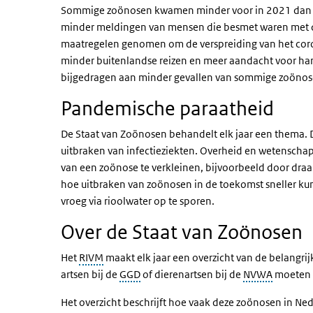
Sommige zoönosen kwamen minder voor in 2021 dan in
minder meldingen van mensen die besmet waren met de
maatregelen genomen om de verspreiding van het coronav
minder buitenlandse reizen en meer aandacht voor h
bijgedragen aan minder gevallen van sommige zoönos
Pandemische paraatheid
De Staat van Zoönosen behandelt elk jaar een thema. D
uitbraken van infectieziekten. Overheid en wetenschap
van een zoönose te verkleinen, bijvoorbeeld door dra
hoe uitbraken van zoönosen in de toekomst sneller k
vroeg via rioolwater op te sporen.
Over de Staat van Zoönosen
Het
RIVM
maakt elk jaar een overzicht van de belangri
artsen bij de
GGD
of dierenartsen bij de
NVWA
moeten 
Het overzicht beschrijft hoe vaak deze zoönosen in Ne