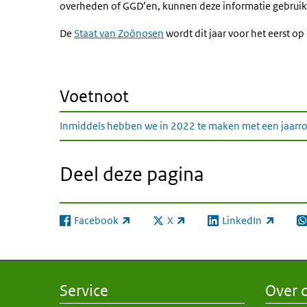
overheden of GGD’en, kunnen deze informatie gebruik
De
Staat van Zoönosen
wordt dit jaar voor het eerst op
Voetnoot
Inmiddels hebben we in 2022 te maken met een jaarro
Deel deze pagina
Facebook
X
LinkedIn
(externe link)
(externe link)
(externe link)
(e
Service
Over d