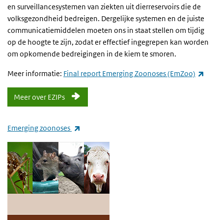
en surveillancesystemen van ziekten uit dierreservoirs die de
volksgezondheid bedreigen. Dergelijke systemen en de juiste
communicatiemiddelen moeten ons in staat stellen om tijdig
op de hoogte te zijn, zodat er effectief ingegrepen kan worden
om opkomende bedreigingen in de kiem te smoren.
(exte
Meer informatie:
Final report Emerging Zoonoses (EmZoo)
Meer over EZIPs
(externe link)
Emerging zoonoses