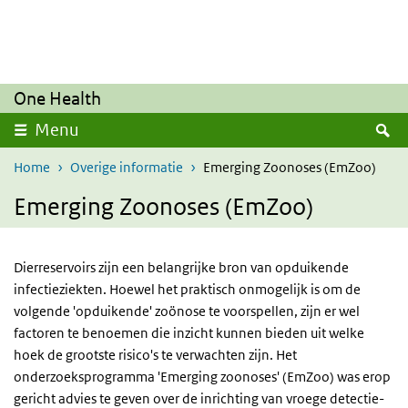
Overslaan en naar de inhoud gaan
Direct naar de hoofdnavigatie
One Health
Z
Menu
Home
Overige informatie
Emerging Zoonoses (EmZoo)
Emerging Zoonoses (EmZoo)
Dierreservoirs zijn een belangrijke bron van opduikende
infectieziekten. Hoewel het praktisch onmogelijk is om de
volgende 'opduikende' zoönose te voorspellen, zijn er wel
factoren te benoemen die inzicht kunnen bieden uit welke
hoek de grootste risico's te verwachten zijn. Het
onderzoeksprogramma 'Emerging zoonoses' (EmZoo) was erop
gericht advies te geven over de inrichting van vroege detectie-