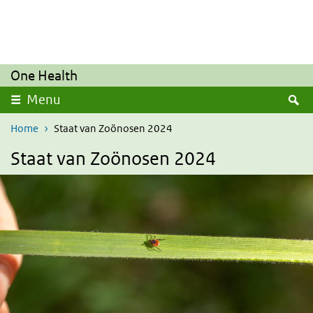
Overslaan en naar de inhoud gaan
Direct naar de hoofdnavigatie
One Health
Z
Menu
Home
Staat van Zoönosen 2024
Staat van Zoönosen 2024