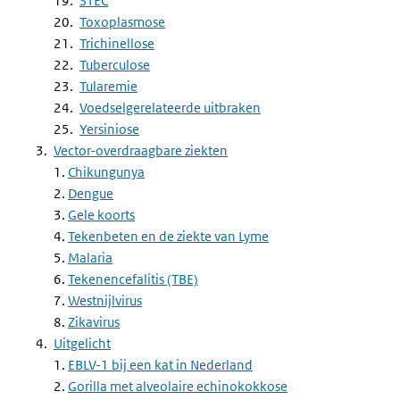
STEC
Toxoplasmose
Trichinellose
Tuberculose
Tularemie
Voedselgerelateerde uitbraken
Yersiniose
Vector-overdraagbare ziekten
1.
Chikungunya
2.
Dengue
3.
Gele koorts
4.
Tekenbeten en de ziekte van Lyme
5.
Malaria
6.
Tekenencefalitis (TBE)
7.
Westnijlvirus
8.
Zikavirus
Uitgelicht
1.
EBLV-1 bij een kat in Nederland
2.
Gorilla met alveolaire echinokokkose