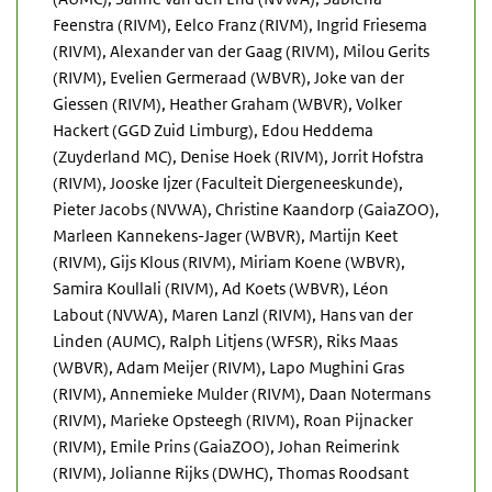
Feenstra (RIVM), Eelco Franz (RIVM), Ingrid Friesema
(RIVM), Alexander van der Gaag (RIVM), Milou Gerits
(RIVM), Evelien Germeraad (WBVR), Joke van der
Giessen (RIVM), Heather Graham (WBVR), Volker
Hackert (GGD Zuid Limburg), Edou Heddema
(Zuyderland MC), Denise Hoek (RIVM), Jorrit Hofstra
(RIVM), Jooske Ijzer (Faculteit Diergeneeskunde),
Pieter Jacobs (NVWA), Christine Kaandorp (GaiaZOO),
Marleen Kannekens-Jager (WBVR), Martijn Keet
(RIVM), Gijs Klous (RIVM), Miriam Koene (WBVR),
Samira Koullali (RIVM), Ad Koets (WBVR), Léon
Labout (NVWA), Maren Lanzl (RIVM), Hans van der
Linden (AUMC), Ralph Litjens (WFSR), Riks Maas
(WBVR), Adam Meijer (RIVM), Lapo Mughini Gras
(RIVM), Annemieke Mulder (RIVM), Daan Notermans
(RIVM), Marieke Opsteegh (RIVM), Roan Pijnacker
(RIVM), Emile Prins (GaiaZOO), Johan Reimerink
(RIVM), Jolianne Rijks (DWHC), Thomas Roodsant