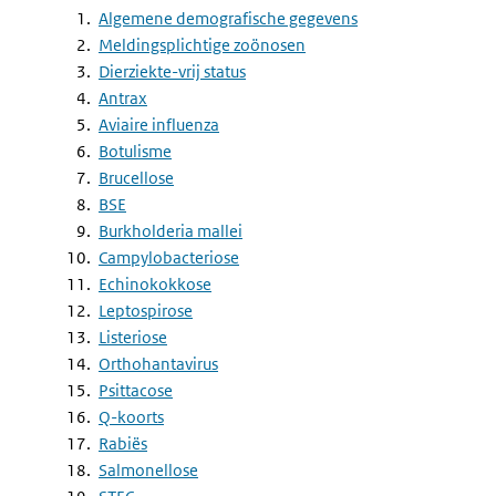
Algemene demografische gegevens
Meldingsplichtige zoönosen
Dierziekte-vrij status
Antrax
Aviaire influenza
Botulisme
Brucellose
BSE
Burkholderia mallei
Campylobacteriose
Echinokokkose
Leptospirose
Listeriose
Orthohantavirus
Psittacose
Q-koorts
Rabiës
Salmonellose