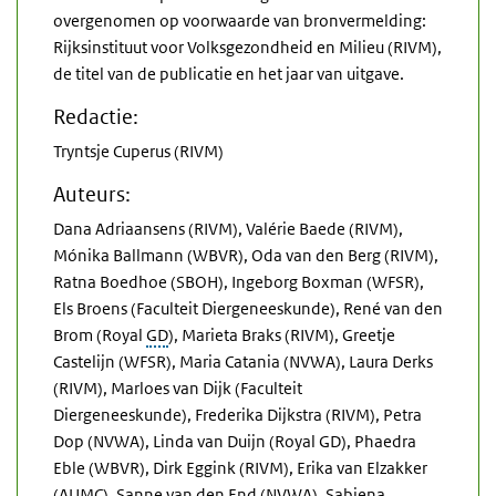
overgenomen op voorwaarde van bronvermelding:
Rijksinstituut voor Volksgezondheid en Milieu (RIVM),
de titel van de publicatie en het jaar van uitgave.
Redactie:
Tryntsje Cuperus (RIVM)
Auteurs:
Dana Adriaansens (RIVM), Valérie Baede (RIVM),
Mónika Ballmann (WBVR), Oda van den Berg (RIVM),
Ratna Boedhoe (SBOH), Ingeborg Boxman (WFSR),
Els Broens (Faculteit Diergeneeskunde), René van den
Brom (Royal
GD
), Marieta Braks (RIVM), Greetje
Castelijn (WFSR), Maria Catania (NVWA), Laura Derks
(RIVM), Marloes van Dijk (Faculteit
Diergeneeskunde), Frederika Dijkstra (RIVM), Petra
Dop (NVWA), Linda van Duijn (Royal GD), Phaedra
Eble (WBVR), Dirk Eggink (RIVM), Erika van Elzakker
(AUMC), Sanne van den End (NVWA), Sabiena